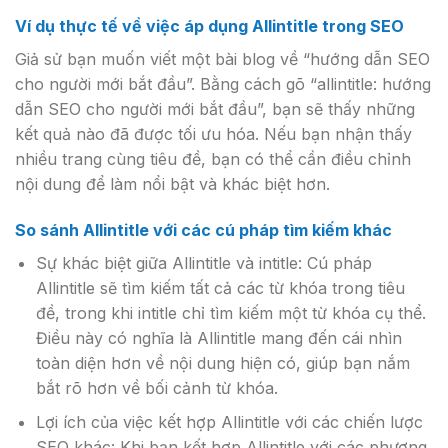
Ví dụ thực tế về việc áp dụng Allintitle trong SEO
Giả sử bạn muốn viết một bài blog về “hướng dẫn SEO
cho người mới bắt đầu”. Bằng cách gõ “allintitle: hướng
dẫn SEO cho người mới bắt đầu”, bạn sẽ thấy những
kết quả nào đã được tối ưu hóa. Nếu bạn nhận thấy
nhiều trang cùng tiêu đề, bạn có thể cần điều chỉnh
nội dung để làm nổi bật và khác biệt hơn.
So sánh Allintitle với các cú pháp tìm kiếm khác
Sự khác biệt giữa Allintitle và intitle: Cú pháp
Allintitle sẽ tìm kiếm tất cả các từ khóa trong tiêu
đề, trong khi intitle chỉ tìm kiếm một từ khóa cụ thể.
Điều này có nghĩa là Allintitle mang đến cái nhìn
toàn diện hơn về nội dung hiện có, giúp bạn nắm
bắt rõ hơn về bối cảnh từ khóa.
Lợi ích của việc kết hợp Allintitle với các chiến lược
SEO khác: Khi bạn kết hợp Allintitle với các phương