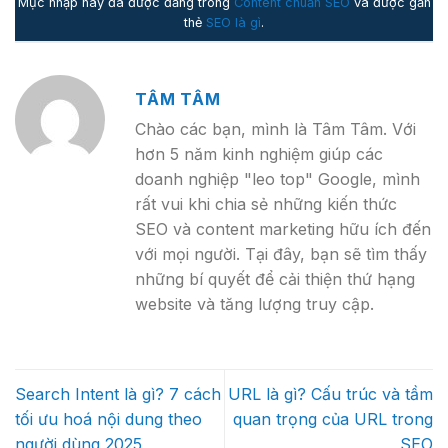
Mục nhập này đã được đăng trong
Content chuẩn SEO
và được gắn
thẻ
SEO là gì
.
TÂM TÂM
Chào các bạn, mình là Tâm Tâm. Với
hơn 5 năm kinh nghiệm giúp các
doanh nghiệp "leo top" Google, mình
rất vui khi chia sẻ những kiến thức
SEO và content marketing hữu ích đến
với mọi người. Tại đây, bạn sẽ tìm thấy
những bí quyết để cải thiện thứ hạng
website và tăng lượng truy cập.
Search Intent là gì? 7 cách
URL là gì? Cấu trúc và tầm
tối ưu hoá nội dung theo
quan trọng của URL trong
người dùng 2025
SEO