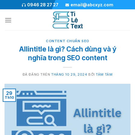
Chuyển
0946 28 27 27
email@abcxyz.com
đến
nội
dung
CONTENT CHUẨN SEO
Allintitle là gì? Cách dùng và ý
nghĩa trong SEO content
ĐÃ ĐĂNG TRÊN
THÁNG 10 29, 2024
BỞI
TÂM TÂM
29
Th10