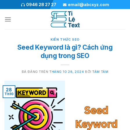
Chuyển
0946 28 27 27
email@abcxyz.com
đến
nội
dung
KIẾN THỨC SEO
Seed Keyword là gì? Cách ứng
dụng trong SEO
ĐÃ ĐĂNG TRÊN
THÁNG 10 28, 2024
BỞI
TÂM TÂM
28
Th10