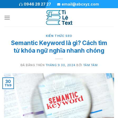
Chuyển
0946 28 27 27
email@abcxyz.com
đến
nội
dung
KIẾN THỨC SEO
Semantic Keyword là gì? Cách tìm
từ khóa ngữ nghĩa nhanh chóng
ĐÃ ĐĂNG TRÊN
THÁNG 9 30, 2024
BỞI
TÂM TÂM
30
Th9