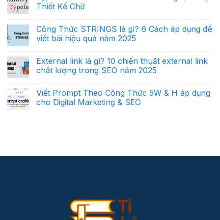
Thiết Kế Chữ
Công Thức STRINGS là gì? 6 Cách áp dụng để
viết bài hiệu quả năm 2025
External link là gì? 10 chiến thuật external link
chất lượng trong SEO năm 2025
Viết Prompt Theo Công Thức 5W & H áp dụng
cho Digital Marketing & SEO