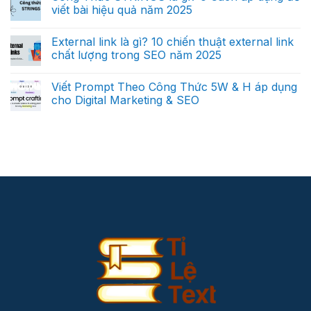
viết bài hiệu quả năm 2025
External link là gì? 10 chiến thuật external link
chất lượng trong SEO năm 2025
Viết Prompt Theo Công Thức 5W & H áp dụng
cho Digital Marketing & SEO